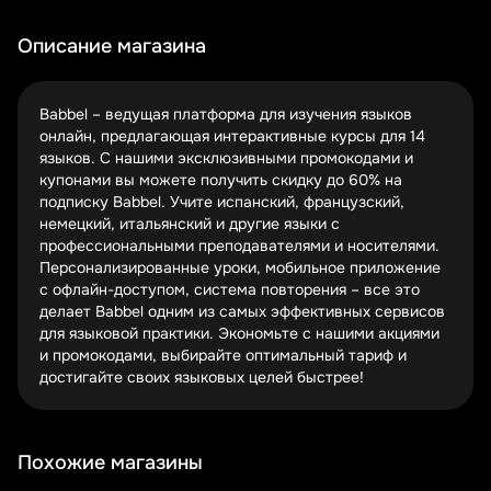
актуальность кода перед использованием – некоторые
действуют ограниченное время.
Описание магазина
Чем дольше срок подписки, тем больше вы экономите.
Годовая подписка часто обходится дешевле, чем если
Babbel – ведущая платформа для изучения языков
бы вы платили помесячно. Babbel регулярно предлагает
онлайн, предлагающая интерактивные курсы для 14
специальные условия для новых пользователей,
языков. С нашими эксклюзивными промокодами и
выбирающих долгосрочные планы обучения. Сравните
купонами вы можете получить скидку до 60% на
тарифы – разница может вас приятно удивить.
подписку Babbel. Учите испанский, французский,
немецкий, итальянский и другие языки с
Черная пятница, Новый год, День всех влюбленных – в
профессиональными преподавателями и носителями.
эти периоды Babbel обычно запускает особые акции.
Персонализированные уроки, мобильное приложение
Подпишитесь на рассылку или проверяйте наш раздел
с офлайн-доступом, система повторения – все это
купонов, чтобы не пропустить лучшие предложения
делает Babbel одним из самых эффективных сервисов
года. Иногда скидки достигают рекордных значений
для языковой практики. Экономьте с нашими акциями
именно в праздничные дни.
и промокодами, выбирайте оптимальный тариф и
Преимущества обучения с Babbel
достигайте своих языковых целей быстрее!
Интерактивные уроки с носителями языка
Персонализированный подход к обучению
Похожие магазины
Доступ к мобильному приложению