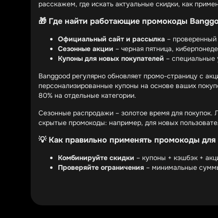
расскажем, где искать актуальные скидки, как примен
🎁 Где найти работающие промокоды Bangg
Официальный сайт и рассылка
– проверенный
Сезонные акции
– черная пятница, киберпонеде
Купоны для новых покупателей
– специальные 
Banggood регулярно обновляет промо-страницу с акц
персонализированные купоны на основе ваших покупо
80% на отдельные категории.
Сезонные распродажи – золотое время для покупок. Л
скрытые промокоды: например, для новых пользовател
💡 Как правильно применять промокоды для
Комбинируйте скидки
– купоны + кэшбэк + ак
Проверяйте ограничения
– минимальные суммы
Используйте мобильное приложение
– эксклюз
Настоящие эксперты по экономии знают: один промок
20%, затем активировать кэшбэк через сервис возврат