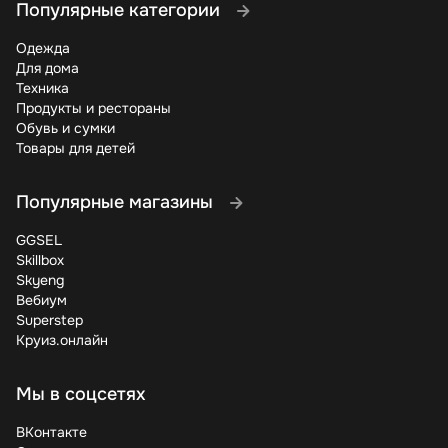
Популярные категории
Banggood – это бездонный источник выгодных покупок
выбирайте правильные товары и способы доставки. С
Одежда
как найти деньги в старых джинсах!
Для дома
Готовы начать экономить? Проверьте актуальные куп
Техника
купить со скидкой? Делитесь в комментариях – помо
Продукты и рестораны
Обувь и сумки
Товары для детей
Популярные магазины
GGSEL
Skillbox
Skyeng
Вебиум
Superstep
Круиз.онлайн
Мы в соцсетях
ВКонтакте