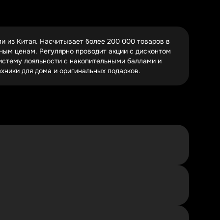
и "Электроника". Особенно обидно увидеть поле для
 они самые ценные.
и из Китая. Насчитывает более 200 000 товаров в
тным ценам. Регулярно проводит акции с дисконтом
систему лояльности с накопительными баллами и
хники для дома и оригинальных подарков.
агазинах. Сейчас выгодно брать беспроводные
ейку Xiaomi и Huawei.
ас в тренде кухонные гаджеты вроде воздушных
дкой 30%+.
K по цене обычных. Особенно популярны наборы для
 предложения.