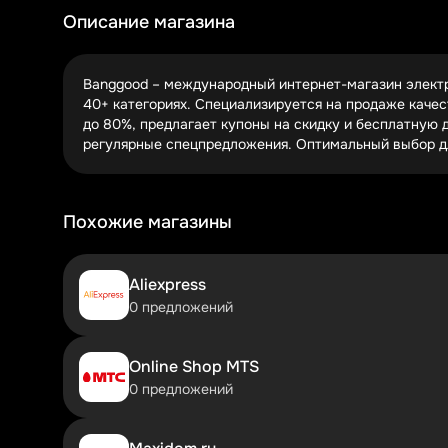
Всегда читайте условия купонов. Некоторые работают
Описание магазина
промокода на последнем шаге оформления и понять, 
🚀 Какие товары Banggood стоит покупать п
Banggood – международный интернет-магазин электро
Электроника и гаджеты
– смартфоны, наушники
40+ категориях. Специализируется на продаже качес
Товары для дома
– кухонные гаджеты, текстиль
до 80%, предлагает купоны на скидку и бесплатную 
Хобби и творчество
– 3D-принтеры, квадрокоп
регулярные спецпредложения. Оптимальный выбор для
Banggood особенно силен в электронике: здесь можн
наушники – много новых моделей с ANC по сниженным
Похожие магазины
В разделе "Дом и сад" регулярно появляются интере
фритюрниц – с промокодом можно сэкономить до $50. 
Aliexpress
Хобби-раздел – рай для творческих людей. Здесь и 
0 предложений
моделирования – часто попадают в акции "1+1 беспла
📦 Бесплатная доставка и другие скрытые 
Online Shop MTS
Выбирайте оптимальный способ доставки
– бе
0 предложений
Отслеживайте акции "1+1 бесплатно"
– особенн
Пользуйтесь системой лояльности
– накаплива