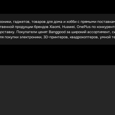
 только при заказе от $50, другие – исключительно для категори
что ваш не подходит. Сохраняйте купоны с широкими условиями –
рямо сейчас
ники, гаджетов, товаров для дома и хобби с прямыми поставкам
, умные часы со скидкой
твенной продукции брендов Xiaomi, Huawei, OnePlus по конкурен
, освещение
доставку. Покупатели ценят Banggood за широкий ассортимент, 
теры, моделирование
 покупки электроники, 3D-принтеров, квадрокоптеров, умной те
о купить новейшие гаджеты на 20-40% дешевле, чем в обычных м
 ценам. Также обратите внимание на умные часы – особенно лин
сные позиции: от индукционных плит до роботов-пылесосов. Сейч
А текстиль и постельное белье часто продают в наборах со ски
3D-принтеры за $200 вместо $300, и квадрокоптеры с камерами 4
тно". Следите за разделом "HOT" – там собраны самые выгодные
возможности экономии
сплатно или премиум
о в категории аксессуаров
йте баллы за покупки