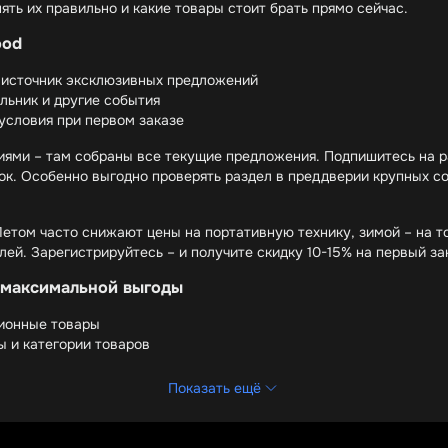
ять их правильно и какие товары стоит брать прямо сейчас.
ood
 источник эксклюзивных предложений
льник и другие события
условия при первом заказе
иями – там собраны все текущие предложения. Подпишитесь на р
к. Особенно выгодно проверять раздел в преддверии крупных со
етом часто снижают цены на портативную технику, зимой – на т
ей. Зарегистрируйтесь – и получите скидку 10-15% на первый за
 максимальной выгоды
ционные товары
 и категории товаров
ивные предложения для iOS/Android
Показать ещё
од – это хорошо, а комбинация из нескольких способов сэкономи
а денег и добавить в корзину товар из раздела "Today's Deals". 