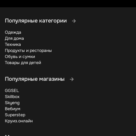
эксклюзивным предложениям. Зарегистрированные
пользователи первыми узнают о старте распродаж,
получают персональные промокоды и участвуют в
Популярные категории
специальных акциях. Некоторые предложения доступны
только владельцам бонусных карт магазина – еще один
Одежда
повод не проходить мимо регистрации на сайте.
Для дома
Техника
Как сэкономить на учебниках и
Продукты и рестораны
профессиональной литературе
Обувь и сумки
Товары для детей
Специальные скидки для студентов и
преподавателей
Выгодные комплекты и подписки
Популярные магазины
Бонусные программы для образовательных
учреждений
GGSEL
Skillbox
Учебная и профессиональная литература – одна из
Skyeng
самых затратных статей для студентов и специалистов.
Вебиум
Book24 предлагает специальные условия для этой
Superstep
категории покупателей. В определенные периоды
Круиз.онлайн
(например, перед началом учебного года) магазин
предоставляет дополнительные скидки на учебники при
предъявлении студенческого билета или справки из