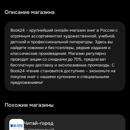
специализированных купонных площадках. Обычно
промокоды представляют собой комбинацию букв и
Описание магазина
цифр, которую нужно ввести в специальное поле при
оформлении заказа.
Активация промокода занимает всего несколько
Book24 – крупнейший онлайн-магазин книг в России с
секунд. После добавления товаров в корзину найдите
огромным ассортиментом художественной, учебной,
поле "Введите промокод" перед переходом к оплате.
детской и профессиональной литературы. Здесь вы
Введите код и нажмите "Применить" – система
найдете новинки и бестселлеры, редкие издания и
автоматически пересчитает сумму заказа с учетом
классические произведения. Магазин регулярно
скидки. Важно: некоторые промокоды имеют
проводит акции со скидками до 70%, предлагает
ограничения по минимальной сумме заказа или
бесплатную доставку и эксклюзивные промокоды. С
категориям товаров.
Book24 чтение становится доступнее – экономьте на
покупке книг с нашими купонами и специальными
Для максимальной выгоды попробуйте комбинировать
предложениями!
промокоды с текущими акциями магазина. Например,
Book24 часто проводит распродажи со скидками до
50% на определенные категории книг. Добавьте к этому
промокод на дополнительную скидку – и ваша экономия
Похожие магазины
может достигать 60-70% от первоначальной цены!
Текущие акции и специальные предложения
Читай-город
Book24
0 предложений