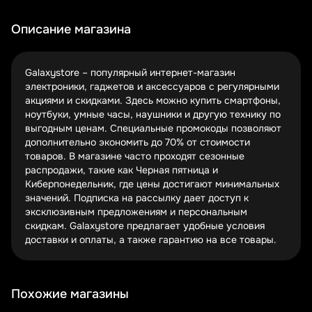
Промокоды – это самый простой способ сэкономить.
Достаточно скопировать код и вставить его в корзине
Описание магазина
перед оплатой. Некоторые купоны действуют только на
определенные категории товаров, поэтому
внимательно читайте условия.
Galaxystore – популярный интернет-магазин
электроники, гаджетов и аксессуаров с регулярными
Подписка на рассылку открывает доступ к
акциями и скидками. Здесь можно купить смартфоны,
персональным скидкам. Новые клиенты часто получают
ноутбуки, умные часы, наушники и другую технику по
бонус за первую покупку. Кроме того, Galaxystore
выгодным ценам. Специальные промокоды позволяют
может присылать уведомления о распродажах заранее.
дополнительно экономить до 70% от стоимости
товаров. В магазине часто проходят сезонные
Раздел акций – это место, где можно найти товары со
распродажи, такие как Черная пятница и
скидкой до 50% и более. Там появляются как сезонные
Киберпонедельник, где цены достигают минимальных
предложения, так и спецценники на отдельные бренды.
значений. Подписка на рассылку дает доступ к
Проверяйте его регулярно, чтобы не пропустить
эксклюзивным предложениям и персональным
выгодные deals.
скидкам. Galaxystore предлагает удобные условия
Секреты выгодных покупок в Galaxystore
доставки и оплаты, а также гарантию на все товары.
Комбинируйте купоны с распродажами
– так
экономия может достигать 70%.
Похожие магазины
Используйте кэшбэк-сервисы
– верните часть
потраченных средств.