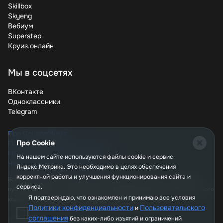
Достаточно знать, где искать акции, как применять
Skillbox
промокоды и когда делать покупки. Используйте наши
Skyeng
советы, чтобы покупать любимые гаджеты по самым
Вебиум
выгодным ценам. Начните прямо сейчас – проверьте
Superstep
доступные купоны и выберите подходящий!
Круиз.онлайн
Мы в соцсетях
ВКонтакте
Одноклассники
Telegram
Про CouponMagic
Про Cookie
Политика конфиденциальности
Пользовательское соглашение
На нашем сайте используются файлы сookie и сервис
Часто задаваемые вопросы
Яндекс.Метрика. Это необходимо в целях обеспечения
корректной работы и улучшения функционирования сайта и
Вся информация, опубликованная на сайте couponmagic.ru, не является
сервиса.
публичной офертой, определяемой положениями Статьи 437 Гражданского
Я подтверждаю, что ознакомлен и принимаю все условия
кодекса РФ, и носит исключительно справочный характер.
Политики конфиденциальности
Пользовательского
и
соглашения
без каких-либо изъятий и ограничений