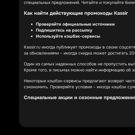
специальных предложений. Читайте и покупайте биле
Как найти действующие промокоды Kassir
Проверяйте официальные источники
Подпишитесь на рассылку
Используйте кэшбэк-сервисы
Kassir.ru иногда публикует промокоды в своих соцсе
за обновлениями – иногда скидка может достигать 20
Один из самых надежных способов не пропустить выг
Кроме того, в письмах можно найти информацию об э
Некоторые кэшбэк-сервисы предлагают возврат части 
сэкономить. Проверяйте условия – иногда кэшбэк су
Специальные акции и сезонные предложени
Черная пятница и другие распродажи
Скидки для групп
Программы лояльности
Kassir активно участвует в крупных распродажах – Ч