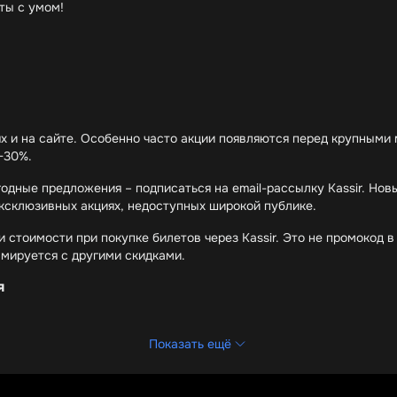
ты с умом!
тях и на сайте. Особенно часто акции появляются перед крупным
-30%.
одные предложения – подписаться на email-рассылку Kassir. Нов
ксклюзивных акциях, недоступных широкой публике.
стоимости при покупке билетов через Kassir. Это не промокод 
ммируется с другими скидками.
я
Показать ещё
ерная пятница, Киберпонедельник, Новогодние акции. В эти пери