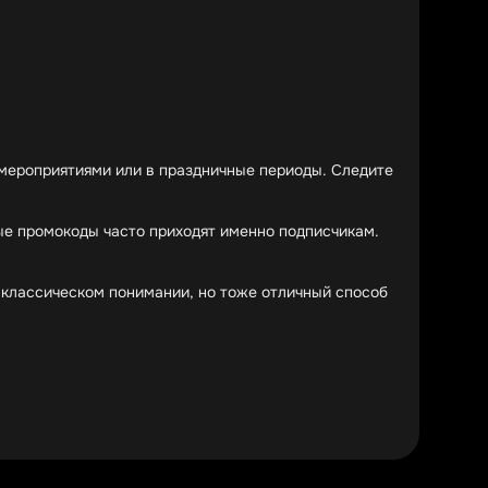
и мероприятиями или в праздничные периоды. Следите
ые промокоды часто приходят именно подписчикам.
в классическом понимании, но тоже отличный способ
оды скидки могут достигать 50% на отдельные