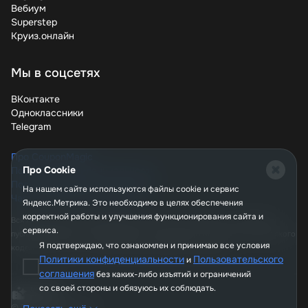
акциями или объединяйте покупки с друзьями.
Вебиум
Superstep
Ювелирные украшения SOKOLOV JEWELRY – это
Круиз.онлайн
сочетание качества, стиля и доступных цен. С нашими
купонами и промокодами вы сможете приобрести
любимые изделия с максимальной выгодой. Не
Мы в соцсетях
упустите шанс украсить себя и своих близких по
привлекательной цене!
ВКонтакте
Одноклассники
Telegram
Про CouponMagic
Про Cookie
Политика конфиденциальности
Пользовательское соглашение
На нашем сайте используются файлы сookie и сервис
Часто задаваемые вопросы
Яндекс.Метрика. Это необходимо в целях обеспечения
корректной работы и улучшения функционирования сайта и
Вся информация, опубликованная на сайте couponmagic.ru, не является
сервиса.
публичной офертой, определяемой положениями Статьи 437 Гражданского
Я подтверждаю, что ознакомлен и принимаю все условия
кодекса РФ, и носит исключительно справочный характер.
Политики конфиденциальности
Пользовательского
и
соглашения
без каких-либо изъятий и ограничений
со своей стороны и обязуюсь их соблюдать.
© 2026, CouponMagic