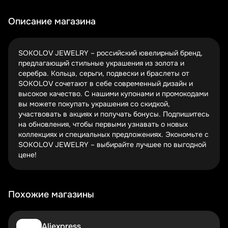
вашему заказу. Проверя актуальность кодов перед
покупкой, вы гарантированно получите выгодное
Описание магазина
предложение.
Сезонные распродажи – отличный момент для покупки
SOKOLOV JEWELRY – российский ювелирный бренд,
украшений. Черная пятница, Новый год и другие
предлагающий стильные украшения из золота и
праздники – время, когда бренд предлагает скидки до
серебра. Кольца, серьги, подвески и браслеты от
50%. Подпишитесь на рассылку, чтобы не пропустить
SOKOLOV сочетают в себе современный дизайн и
лучшие предложения.
высокое качество. С нашими купонами и промокодами
вы можете покупать украшения со скидкой,
Новые клиенты могут получить дополнительные
участвовать в акциях и получать бонусы. Подпишитесь
бонусы. Регистрация на сайте или подписка на email-
на обновления, чтобы первыми узнавать о новых
рассылку часто сопровождается промокодом на
коллекциях и специальных предложениях. Экономьте с
первую покупку. Это отличный способ сэкономить на
SOKOLOV JEWELRY – выбирайте лучшее по выгодной
украшениях, которые вы давно хотели.
цене!
Топ-3 категории украшений со скидкой
Золотые кольца и серьги
– классика с выгодой.
Похожие магазины
Серебряные подвески и браслеты
– стиль по
доступной цене.
Эксклюзивные коллекции
– ограниченные серии
со скидкой.
Aliexpress