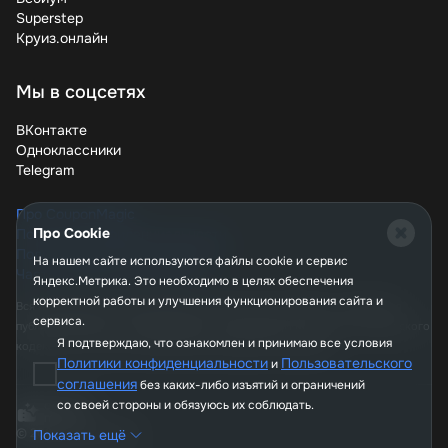
Superstep
Круиз.онлайн
Мы в соцсетях
ВКонтакте
Одноклассники
Telegram
Про CouponMagic
Про Cookie
Политика конфиденциальности
Пользовательское соглашение
На нашем сайте используются файлы сookie и сервис
Часто задаваемые вопросы
Яндекс.Метрика. Это необходимо в целях обеспечения
корректной работы и улучшения функционирования сайта и
Вся информация, опубликованная на сайте couponmagic.ru, не является
сервиса.
публичной офертой, определяемой положениями Статьи 437 Гражданского
Я подтверждаю, что ознакомлен и принимаю все условия
кодекса РФ, и носит исключительно справочный характер.
Политики конфиденциальности
Пользовательского
и
соглашения
без каких-либо изъятий и ограничений
со своей стороны и обязуюсь их соблюдать.
© 2026, CouponMagic
Показать ещё