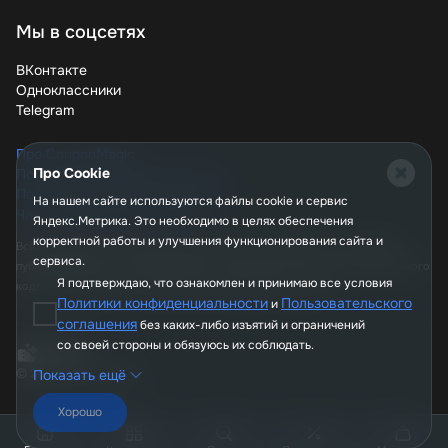
Мы в соцсетях
ВКонтакте
Одноклассники
Telegram
Про CouponMagic
Про Cookie
Политика конфиденциальности
Пользовательское соглашение
На нашем сайте используются файлы сookie и сервис
Часто задаваемые вопросы
Яндекс.Метрика. Это необходимо в целях обеспечения
корректной работы и улучшения функционирования сайта и
Вся информация, опубликованная на сайте couponmagic.ru, не является
сервиса.
публичной офертой, определяемой положениями Статьи 437 Гражданского
Я подтверждаю, что ознакомлен и принимаю все условия
кодекса РФ, и носит исключительно справочный характер.
Политики конфиденциальности
Пользовательского
и
соглашения
без каких-либо изъятий и ограничений
со своей стороны и обязуюсь их соблюдать.
© 2026, CouponMagic
Показать ещё
Хорошо