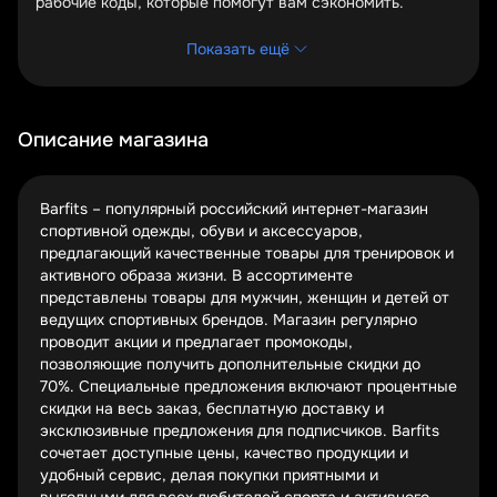
рабочие коды, которые помогут вам сэкономить.
Проверя этот раздел перед покупкой, вы никогда не
упустите выгодное предложение.
Показать ещё
Подписавшись на email-рассылку Barfits, вы будете
первыми узнавать о новых промокодах и эксклюзивных
предложениях. Многие из этих скидок доступны только
Описание магазина
подписчикам и не публикуются в открытых источниках.
Сезонные распродажи – золотое время для покупок в
Barfits – популярный российский интернет-магазин
Barfits. Черная пятница, новогодние скидки, летние
спортивной одежды, обуви и аксессуаров,
распродажи – в эти периоды магазин предлагает самые
предлагающий качественные товары для тренировок и
значительные скидки, которые можно дополнительно
активного образа жизни. В ассортименте
увеличить с помощью промокодов.
представлены товары для мужчин, женщин и детей от
Типы акций и скидок в Barfits
ведущих спортивных брендов. Магазин регулярно
проводит акции и предлагает промокоды,
Процентные скидки на весь заказ
позволяющие получить дополнительные скидки до
Специальные предложения на отдельные
70%. Специальные предложения включают процентные
категории
скидки на весь заказ, бесплатную доставку и
Бесплатная доставка и подарки
эксклюзивные предложения для подписчиков. Barfits
сочетает доступные цены, качество продукции и
Самые популярные промокоды Barfits предлагают
удобный сервис, делая покупки приятными и
процентную скидку на весь заказ. Это могут быть