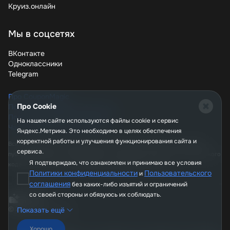
Круиз.онлайн
Skysmart делает качественное образование доступным.
С промокодами и акциями вы можете учиться
Мы в соцсетях
английскому, программированию и другим предметам с
серьезной скидкой. Проверяйте купоны перед оплатой,
ВКонтакте
следите за сезонными предложениями и не упускайте
Одноклассники
шанс сэкономить. Готовы начать обучение по выгодной
Telegram
цене? Выбирайте курс и применяйте промокод уже
сегодня!
Про CouponMagic
Про Cookie
Политика конфиденциальности
Пользовательское соглашение
На нашем сайте используются файлы сookie и сервис
Часто задаваемые вопросы
Яндекс.Метрика. Это необходимо в целях обеспечения
корректной работы и улучшения функционирования сайта и
Вся информация, опубликованная на сайте couponmagic.ru, не является
сервиса.
публичной офертой, определяемой положениями Статьи 437 Гражданского
Я подтверждаю, что ознакомлен и принимаю все условия
кодекса РФ, и носит исключительно справочный характер.
Политики конфиденциальности
Пользовательского
и
соглашения
без каких-либо изъятий и ограничений
со своей стороны и обязуюсь их соблюдать.
© 2026, CouponMagic
Показать ещё
Хорошо