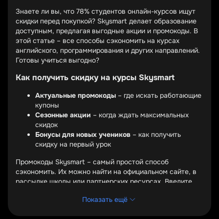
Знаете ли вы, что 78% студентов онлайн-курсов ищут
скидки перед покупкой? Skysmart делает образование
доступным, предлагая выгодные акции и промокоды. В
этой статье – все способы сэкономить на курсах
английского, программирования и других направлений.
Готовы учиться выгодно?
Как получить скидку на курсы Skysmart
Актуальные промокоды
– где искать работающие
купоны
Сезонные акции
– когда ждать максимальных
скидок
Бонусы для новых учеников
– как получить
скидку на первый урок
Промокоды Skysmart – самый простой способ
сэкономить. Их можно найти на официальном сайте, в
рассылке школы или партнерских ресурсах. Введите
код при оплате – и сумма заказа уменьшится
Показать ещё
автоматически. Проверяйте актуальность: некоторые
купоны действуют ограниченное время.