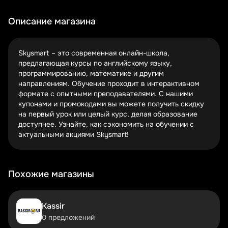
Сезонные распродажи – еще одна возможность учиться
дешевле. Летом и перед началом учебного года
Описание магазина
Skysmart часто запускает спецпредложения. Следите
за новостями: скидки могут достигать 30-50% на
пакеты уроков. Иногда школа устраивает флеш-сейлы –
Skysmart – это современная онлайн-школа,
тут важно успеть.
предлагающая курсы по английскому языку,
программированию, математике и другим
Новые ученики получают особые условия. Например,
направлениям. Обучение проходит в интерактивном
бесплатный вводный урок или скидку 20% на первый
формате с опытными преподавателями. С нашими
месяц занятий. Эти предложения не требуют промокода
купонами и промокодами вы можете получить скидку
– просто зарегистрируйтесь на сайте. Отличный способ
на первый урок или целый курс, делая образование
познакомиться с форматом без риска!
доступнее. Узнайте, как сэкономить на обучении с
актуальными акциями Skysmart!
Популярные курсы со скидкой
Английский язык
– выгодные условия для разных
уровней
Похожие магазины
Программирование для детей
– акции на
обучение Python и Scratch
Школьные предметы
– математика и другие
Kassir
дисциплины со скидкой
0 предложений
Курсы английского – самое востребованное