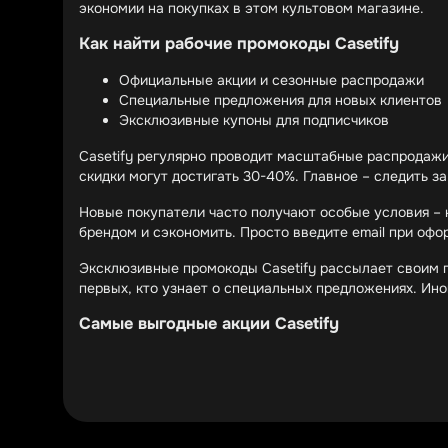
экономии на покупках в этом культовом магазине.
Как найти рабочие промокоды Casetify
Официальные акции и сезонные распродажи
Специальные предложения для новых клиентов
Эксклюзивные купоны для подписчиков
Casetify регулярно проводит масштабные распродажи
скидки могут достигать 30-40%. Главное – следить з
Новые покупатели часто получают особые условия – н
брендом и сэкономить. Просто введите email при офо
Эксклюзивные промокоды Casetify рассылает своим п
первых, кто узнает о специальных предложениях. Ино
Самые выгодные акции Casetify
Бесплатная доставка при определенной сумме 
Скидки на коллекционные серии чехлов
Специальные предложения для оптовых покупо
Бесплатная доставка – это всегда приятный бонус, ос