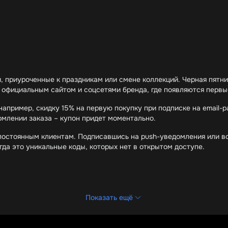
, приуроченные к праздникам или смене коллекций. Черная пятни
а официальным сайтом и соцсетями бренда, где появляются первы
апример, скидку 15% на первую покупку при подписке на email-
рмлении заказа – купон придет моментально.
остоянным клиентам. Подписавшись на push-уведомления или вс
гда это уникальные коды, которых нет в открытом доступе.
заказа
Показать ещё
к
обенно когда речь идет о международных заказах. Casetify часто