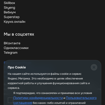
Airways дешевле. Используйте промокоды, следите за
Skillbox
акциями, выбирайте оптимальное время для
Skyeng
бронирования – и ваши мечты о комфортных
Вебиум
путешествиях станут реальностью без переплат. Не
Superstep
упустите шанс сэкономить – проверяйте текущие
Круиз.онлайн
предложения Etihad прямо сейчас и планируйте свое
следующее приключение!
Мы в соцсетях
ВКонтакте
Одноклассники
Telegram
Про CouponMagic
Про Cookie
Политика конфиденциальности
Пользовательское соглашение
На нашем сайте используются файлы сookie и сервис
Часто задаваемые вопросы
Яндекс.Метрика. Это необходимо в целях обеспечения
корректной работы и улучшения функционирования сайта и
Вся информация, опубликованная на сайте couponmagic.ru, не является
сервиса.
публичной офертой, определяемой положениями Статьи 437 Гражданского
Я подтверждаю, что ознакомлен и принимаю все условия
кодекса РФ, и носит исключительно справочный характер.
Политики конфиденциальности
Пользовательского
и
соглашения
без каких-либо изъятий и ограничений