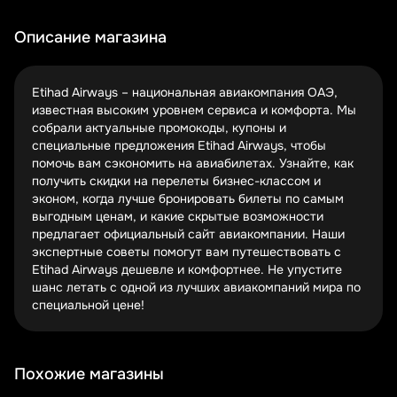
настоящие скидки, а не попасть на мошеннические
сайты. Подпишитесь на email-рассылку авиакомпании –
Описание магазина
часто самые выгодные предложения приходят именно
там.
Etihad Airways – национальная авиакомпания ОАЭ,
Следите за сезонными акциями! Черная пятница,
известная высоким уровнем сервиса и комфорта. Мы
киберпонедельник, начало летнего сезона – в эти
собрали актуальные промокоды, купоны и
периоды Etihad обычно предлагает самые значительные
специальные предложения Etihad Airways, чтобы
скидки. Например, в прошлом году в ноябре были
помочь вам сэкономить на авиабилетах. Узнайте, как
предложения до 30% на бизнес-класс в Европу.
получить скидки на перелеты бизнес-классом и
эконом, когда лучше бронировать билеты по самым
Программа лояльности Etihad Guest – золотая жила для
выгодным ценам, и какие скрытые возможности
постоянных клиентов. Накопительные мили можно
предлагает официальный сайт авиакомпании. Наши
использовать для получения скидок, а участники
экспертные советы помогут вам путешествовать с
программы часто получают эксклюзивные промо-коды.
Etihad Airways дешевле и комфортнее. Не упустите
Регистрируйтесь заранее, даже если пока не
шанс летать с одной из лучших авиакомпаний мира по
планируете частые перелеты.
специальной цене!
Секреты бронирования дешевых билетов с
Etihad
Похожие магазины
Лучшее время для покупки билетов
Гибкие даты – гибкие цены