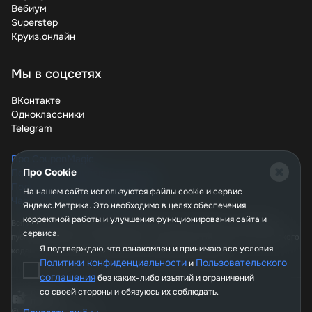
без потери качества. Не упускайте возможность
Вебиум
покупать дешевле – проверяйте свежие купоны перед
Superstep
каждым заказом и делитесь этими советами с
Круиз.онлайн
коллегами. Ведь когда компания экономит на
канцтоварах, у нее появляется больше ресурсов для
развития бизнеса!
Мы в соцсетях
ВКонтакте
Одноклассники
Telegram
Про CouponMagic
Про Cookie
Политика конфиденциальности
Пользовательское соглашение
На нашем сайте используются файлы сookie и сервис
Часто задаваемые вопросы
Яндекс.Метрика. Это необходимо в целях обеспечения
корректной работы и улучшения функционирования сайта и
Вся информация, опубликованная на сайте couponmagic.ru, не является
сервиса.
публичной офертой, определяемой положениями Статьи 437 Гражданского
Я подтверждаю, что ознакомлен и принимаю все условия
кодекса РФ, и носит исключительно справочный характер.
Политики конфиденциальности
Пользовательского
и
соглашения
без каких-либо изъятий и ограничений
со своей стороны и обязуюсь их соблюдать.
© 2026, CouponMagic