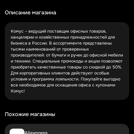
другие – процент от суммы заказа.
Описание магазина
Комус регулярно проводит масштабные распродажи,
приуроченные к началу учебного года, Новому году или
другим важным датам. В эти периоды скидки могут
Комус – ведущий поставщик офисных товаров,
достигать 50% на целые категории товаров. Следите за
канцелярии и хозяйственных принадлежностей для
анонсами, чтобы не пропустить выгодные предложения.
бизнеса в России. В ассортименте представлены
тысячи наименований от проверенных
Зарегистрированные пользователи получают
производителей: от бумаги и ручек до офисной мебели
дополнительные бонусы. Накопительная система
и техники. Специальные промокоды и акции позволяют
позволяет получать кэшбэк за покупки, а постоянные
приобретать качественные товары со скидкой до 50%.
клиенты иногда получают персональные промокоды с
Для корпоративных клиентов действуют особые
повышенным процентом скидки.
условия и программа лояльности. Покупайте выгодно
Какие товары можно купить со скидкой
все необходимое для оснащения офиса с купонами
Комус!
Канцелярские принадлежности
Офисная техника и мебель
Хозяйственные товары для бизнеса
Похожие магазины
Ручки, блокноты, бумага, папки – все эти повседневные
офисные мелочи становятся значительно дешевле с
промокодами Комус. Особенно выгодно закупать их
Aliexpress