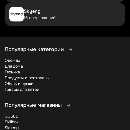
Чем больше объем заказа, тем выше потенциальная
Skyeng
скидка. Комус предлагает особые условия для
15 предложений
корпоративных клиентов, которые закупают товары
крупными партиями. Некоторые промокоды специально
созданы для оптовых покупателей.
На главной странице сайта всегда есть раздел с
актуальными спецпредложениями. Там появляются
Популярные категории
товары с уценкой, ограниченные по времени скидки и
эксклюзивные предложения, которых нет в основном
Одежда
каталоге. Проверяйте этот раздел перед каждым
Для дома
заказом.
Техника
Продукты и рестораны
Некоторые акции можно комбинировать – например,
Обувь и сумки
использовать промокод на скидку вместе с
Товары для детей
накопительной программой лояльности. Внимательно
читайте условия каждого предложения, чтобы понять,
как получить максимальную выгоду от покупки.
Популярные магазины
Теперь вы знаете все секреты экономии в Комус.
GGSEL
Промокоды, акции и специальные предложения помогут
Skillbox
вам сократить расходы на офисные принадлежности
Skyeng