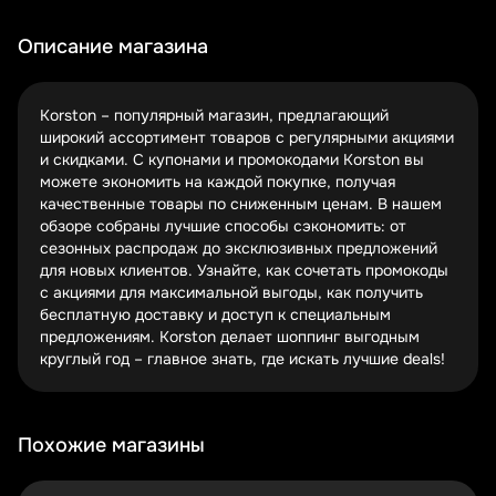
оформления заказа. Введите код в специальное поле
корзины, и система автоматически пересчитает сумму
Описание магазина
с учетом скидки. Важно: некоторые купоны имеют
ограничения по минимальной сумме заказа или
категориям товаров.
Korston – популярный магазин, предлагающий
широкий ассортимент товаров с регулярными акциями
Для максимальной выгоды попробуйте комбинировать
и скидками. С купонами и промокодами Korston вы
промокоды с текущими акциями магазина. Например,
можете экономить на каждой покупке, получая
используйте скидочный код на уже уцененный товар из
качественные товары по сниженным ценам. В нашем
раздела распродаж. Такой подход может принести вам
обзоре собраны лучшие способы сэкономить: от
до 70% экономии!
сезонных распродаж до эксклюзивных предложений
для новых клиентов. Узнайте, как сочетать промокоды
Сезонные акции и распродажи в Korston
с акциями для максимальной выгоды, как получить
бесплатную доставку и доступ к специальным
Черная пятница и другие мега-распродажи
предложениям. Korston делает шоппинг выгодным
Еженедельные специальные предложения
круглый год – главное знать, где искать лучшие deals!
Эксклюзивные акции для постоянных клиентов
Korston славится своими грандиозными сезонными
распродажами. Черная пятница, Киберпонедельник,
Похожие магазины
новогодние скидки – в эти периоды скидки могут
достигать 80% на отдельные категории товаров.
Подпишитесь на уведомления, чтобы не пропустить