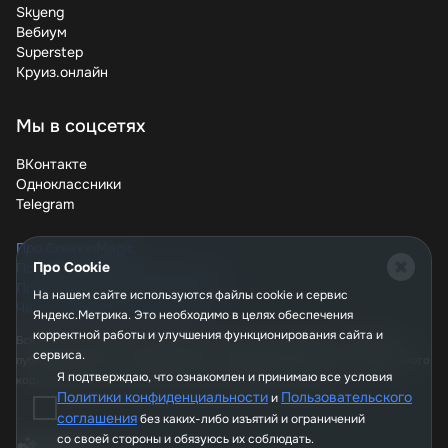
возможность получить двойную или даже тройную
Skyeng
выгоду, комбинируя промокоды с акциями и
Вебиум
специальными предложениями. Подпишитесь на
Superstep
рассылку, следите за обновлениями и будьте в курсе
Круиз.онлайн
всех выгодных предложений Korston. Ваш кошелек
скажет вам спасибо!
Мы в соцсетях
ВКонтакте
Одноклассники
Telegram
Про CouponMagic
Про Cookie
Политика конфиденциальности
Пользовательское соглашение
На нашем сайте используются файлы сookie и сервис
Часто задаваемые вопросы
Яндекс.Метрика. Это необходимо в целях обеспечения
корректной работы и улучшения функционирования сайта и
Вся информация, опубликованная на сайте couponmagic.ru, не является
сервиса.
публичной офертой, определяемой положениями Статьи 437 Гражданского
Я подтверждаю, что ознакомлен и принимаю все условия
кодекса РФ, и носит исключительно справочный характер.
Политики конфиденциальности
Пользовательского
и
соглашения
без каких-либо изъятий и ограничений
со своей стороны и обязуюсь их соблюдать.