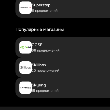
купоны, вы можете значительно сэкономить, не жерт
Superstep
максимальной выгодой. Ведь настоящая роскошь дол
11 предложений
Популярные магазины
GGSEL
66 предложений
Skillbox
20 предложений
Skyeng
15 предложений