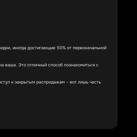
кидки, иногда достигающие 50% от первоначальной
ка ваша. Это отличный способ познакомиться с
ступ к закрытым распродажам – вот лишь часть
сонах и расцветках. Именно на эту категорию чаще