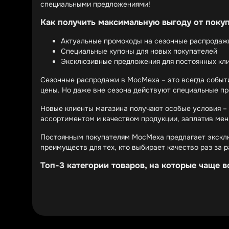
специальными предложениями!
Как получить максимальную выгоду от поку
Актуальные промокоды на сезонные распродаж
Специальные купоны для новых покупателей
Эксклюзивные предложения для постоянных кл
Сезонные распродажи в МосМеха – это всегда событи
цены. Но даже вне сезона действуют специальные пр
Новые клиенты магазина получают особые условия – 
ассортиментом и качеством продукции, заплатив мен
Постоянным покупателям МосМеха предлагает эксклю
преимуществ для тех, кто выбирает качество раз за р
Топ-3 категории товаров, на которые чаще в
Женские шубы и меховые пальто
Мужские дубленки и меховые жилеты
Стильные меховые аксессуары
Женские меховые изделия – безусловные лидеры прод