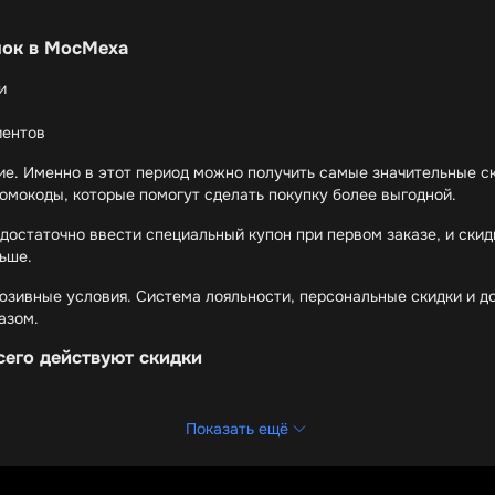
пок в МосМеха
и
иентов
е. Именно в этот период можно получить самые значительные с
омокоды, которые помогут сделать покупку более выгодной.
достаточно ввести специальный купон при первом заказе, и скид
ьше.
зивные условия. Система лояльности, персональные скидки и до
азом.
сего действуют скидки
Показать ещё
аж. Шубы из норки, мутона, песца представлены в различных фа