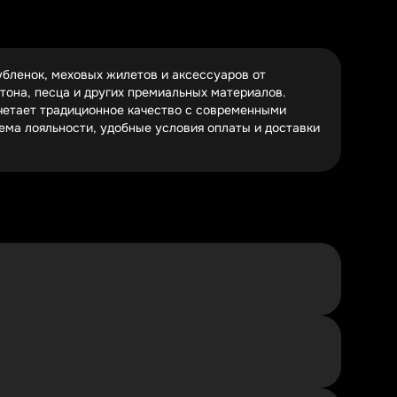
овой подкладкой. Для этих позиций регулярно
бленок, меховых жилетов и аксессуаров от
горию часто действуют дополнительные скидки при
тона, песца и других премиальных материалов.
очетает традиционное качество с современными
ема лояльности, удобные условия оплаты и доставки
нии заказа, обязательно проверив правильность
ории товаров.
 Однако важно помнить, что не все скидки
, другие – весь сезон. Некоторые предложения
 выгодным ценам. Используя актуальные промокоды и