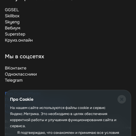
GGSEL
Skillbox
Skyeng
Вебиум
Superstep
Круиз.онлайн
Мы в соцсетях
ВКонтакте
Одноклассники
Telegram
Про CouponMagic
Про Cookie
Политика конфиденциальности
Пользовательское соглашение
На нашем сайте используются файлы сookie и сервис
Часто задаваемые вопросы
Яндекс.Метрика. Это необходимо в целях обеспечения
корректной работы и улучшения функционирования сайта и
Вся информация, опубликованная на сайте couponmagic.ru, не является
сервиса.
публичной офертой, определяемой положениями Статьи 437 Гражданского
Я подтверждаю, что ознакомлен и принимаю все условия
кодекса РФ, и носит исключительно справочный характер.