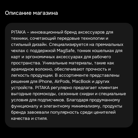
Новые покупатели часто получают бонусный промокод
за первую покупку. А лояльным клиентам PITAKA дарит
Описание магазина
персональные скидки – проверяйте электронную почту
и личный кабинет.
PITAKA – инновационный бренд аксессуаров для
Подписка на рассылку – простой способ быть в курсе
техники, сочетающий передовые технологии и
всех акций. Иногда подписчики получают эксклюзивные
стильный дизайн. Специализируется на премиальных
промокоды, недоступные другим покупателям.
чехлах с поддержкой MagSafe, тонких кошельках для
Топ-3 категории товаров PITAKA, на которые
карт и эргономичных аксессуарах для рабочего
стоит обратить внимание
пространства. Уникальные материалы, такие как
арамидное волокно, обеспечивают прочность и
Чехлы с технологией MagSafe – стиль и
легкость продукции. В ассортименте представлены
функциональность
решения для iPhone, AirPods, MacBook и других
Минималистичные кошельки для карт –
устройств. PITAKA регулярно предлагает клиентам
безопасность в деталях
выгодные промокоды, сезонные скидки и специальные
Аксессуары для рабочего стола – организация
условия для подписчиков. Благодаря продуманному
пространства
функционалу и элегантному минимализму, продукты
бренда завоевали популярность среди ценителей
Чехлы PITAKA с поддержкой MagSafe – это не просто
качества и стиля.
защита для iPhone, а стильный аксессуар с уникальным
дизайном. Арамидное волокно делает их одновременно
прочными и легкими – идеальное сочетание.