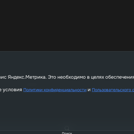
вис Яндекс.Метрика. Это необходимо в целях обеспечени
ичной офертой, определяемой положениями Статьи 437 Гражданского кодекса РФ, 
е условия
и
Политики конфиденциальности
Пользовательского 
Поиск