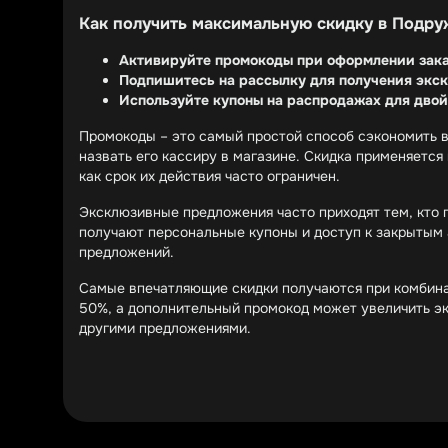
Как получить максимальную скидку в Подру
Активируйте промокоды при оформлении зак
Подпишитесь на рассылку для получения экс
Используйте купоны на распродажах для дво
Промокоды – это самый простой способ сэкономить в
назвать его кассиру в магазине. Скидка применяется
как срок их действия часто ограничен.
Эксклюзивные предложения часто приходят тем, кто 
получают персональные купоны и доступ к закрытым а
предложений.
Самые впечатляющие скидки получаются при комбинац
50%, а дополнительный промокод может увеличить эк
другими предложениями.
Какие категории товаров чаще всего попада
Декоративная косметика – скидки до 50% на 
Уходовая косметика – выгодные наборы и сп
Парфюмерия – сезонные распродажи и тесте