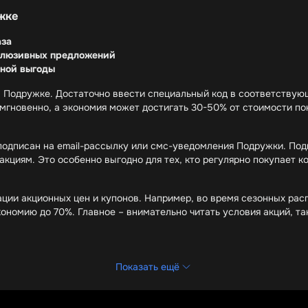
жке
аза
клюзивных предложений
йной выгоды
 Подружке. Достаточно ввести специальный код в соответствующ
 мгновенно, а экономия может достигать 30-50% от стоимости пок
подписан на email-рассылку или смс-уведомления Подружки. Под
кциям. Это особенно выгодно для тех, кто регулярно покупает ко
ии акционных цен и купонов. Например, во время сезонных рас
ономию до 70%. Главное – внимательно читать условия акций, та
ют под акции
Показать ещё
топовые бренды
ециальные предложения
ры по сниженным ценам