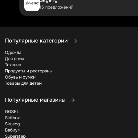
Skyeng
несколько дней, другие могут быть активны месяцам
15 предложений
скидка, возможность комбинации с другими предлож
Бонусная программа Подружки – это еще один способ
покупаете, тем выше процент возврата. Участники п
Если вы часто делаете покупки в Подружке, обязател
Популярные категории
Теперь вы знаете все секреты экономии в Подружке. 
полна новинками, а кошелек не опустеет. Сохраните 
Одежда
дорогой!
Для дома
Техника
Продукты и рестораны
Обувь и сумки
Товары для детей
Популярные магазины
GGSEL
Skillbox
Skyeng
Вебиум
Superstep