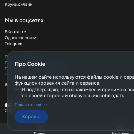
Круиз.онлайн
Мы в соцсетях
ВКонтакте
Одноклассники
Telegram
Про CouponMagic
Политика конфиденциальности
Про Cookie
Пользовательское соглашение
Часто задаваемые вопросы
На нашем сайте используются файлы сookie и сер
функционирования сайта и сервиса.
Вся информация, опубликованная на сайте couponmagic.ru, не является публ
Я подтверждаю, что ознакомлен и принимаю вс
со своей стороны и обязуюсь их соблюдать.
Показать ещё
© 2026, CouponMagic
Хорошо
Главная
Категории