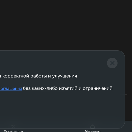
я корректной работы и улучшения
и носит исключительно справочный характер.
без каких-либо изъятий и ограничений
соглашения
Промокоды
Магазины