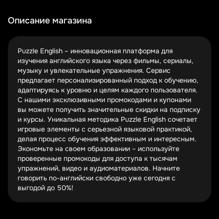
выпускает специальные коды, которые могут дать
скидку до 50% на подписку. Главное – знать, где их
Описание магазина
искать и как правильно активировать. Мы собрали для
вас только актуальные предложения, которые
действительно работают.
Puzzle English – инновационная платформа для
изучения английского языка через фильмы, сериалы,
Акции Puzzle English часто приурочены к праздникам
музыку и увлекательные упражнения. Сервис
или запуску новых курсов. Например, в начале
предлагает персонализированный подход к обучению,
учебного года сервис традиционно предлагает особые
адаптируясь к уровню и целям каждого пользователя.
условия для студентов. Следите за обновлениями –
С нашими эксклюзивными промокодами и купонами
лучшие предложения бывают ограничены по времени!
вы можете получить значительные скидки на подписку
и курсы. Уникальная методика Puzzle English сочетает
Секретные купоны – это особый вид скидок, которые
игровые элементы с серьезной языковой практикой,
Puzzle English предоставляет партнерам. Такие
делая процесс обучения эффективным и интересным.
предложения не афишируются на основном сайте, но
Экономьте на своем образовании – используйте
могут дать существенную экономию. Мы нашли для вас
проверенные промокоды для доступа к тысячам
несколько таких "скрытых жемчужин", которые помогут
упражнений, видео и аудиоматериалов. Начните
сэкономить при покупке премиум-доступа.
говорить по-английски свободно уже сегодня с
Типы скидок и как ими пользоваться
выгодой до 50%!
Скидки на подписку
– экономия на долгосрочном
доступе