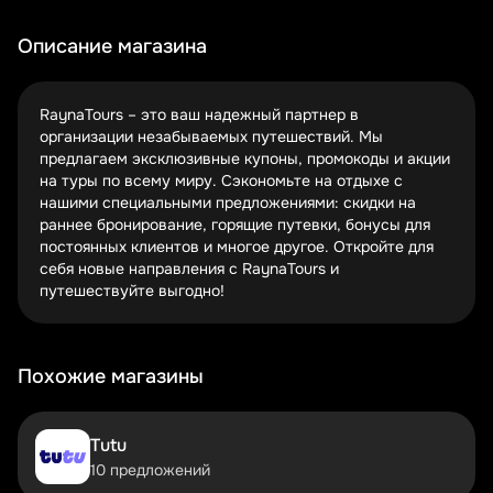
Специальные коды дают дополнительные
Описание магазина
преимущества: скидки 5-15%, бесплатные
экскурсии или улучшение категории номера.
Вводите промокод в соответствующее поле при
RaynaTours – это ваш надежный партнер в
оформлении заказа на сайте. Некоторые
организации незабываемых путешествий. Мы
предложения действуют ограниченное время –
предлагаем эксклюзивные купоны, промокоды и акции
поторопитесь!
на туры по всему миру. Сэкономьте на отдыхе с
нашими специальными предложениями: скидки на
Комбинируйте акции для двойной выгоды
раннее бронирование, горящие путевки, бонусы для
Многие купоны RaynaTours можно использовать
постоянных клиентов и многое другое. Откройте для
вместе с другими спецпредложениями.
себя новые направления с RaynaTours и
Например, применить скидку на раннее
путешествуйте выгодно!
бронирование и дополнительный промокод.
Читайте условия акций внимательно – иногда
ограничения все же есть.
Похожие магазины
Топ направлений со скидками от RaynaTours
Пляжный отдых по специальной цене
Tutu
10 предложений
Турция, Египет, ОАЭ, Таиланд – во всех этих