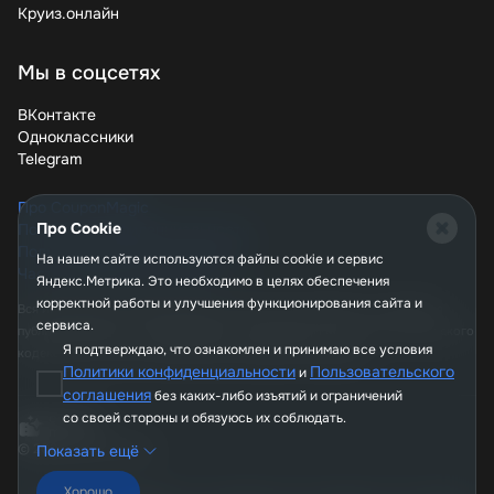
предусматривает специальные бонусы для
Круиз.онлайн
частых путешественников. После нескольких
бронирований вы получите персональные купоны
с повышенной скидкой и доступ к эксклюзивным
Мы в соцсетях
предложениям.
ВКонтакте
Путешествия должны быть доступными – это
Одноклассники
философия RaynaTours. С нашими купонами и
Telegram
промокодами вы можете позволить себе больше:
лучшие отели, интересные экскурсии, комфортные
Про CouponMagic
перелеты. Не откладывайте мечты на потом –
Про Cookie
Политика конфиденциальности
проверьте актуальные предложения прямо сейчас и
Пользовательское соглашение
На нашем сайте используются файлы сookie и сервис
запланируйте незабываемый отдых по выгодной цене!
Часто задаваемые вопросы
Яндекс.Метрика. Это необходимо в целях обеспечения
корректной работы и улучшения функционирования сайта и
Вся информация, опубликованная на сайте couponmagic.ru, не является
сервиса.
публичной офертой, определяемой положениями Статьи 437 Гражданского
Я подтверждаю, что ознакомлен и принимаю все условия
кодекса РФ, и носит исключительно справочный характер.
Политики конфиденциальности
Пользовательского
и
соглашения
без каких-либо изъятий и ограничений
со своей стороны и обязуюсь их соблюдать.
© 2026, CouponMagic
Показать ещё
Хорошо