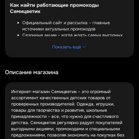
Как найти работающие промокоды
Семицветик
Официальный сайт и рассылка – главные
источники актуальных промокодов
Сезонные акции – когда ждать самых выгодных
предложений
Показать ещё
Проверка купонов – как убедиться, что промокод
еще действует
Самые надежные промокоды всегда можно найти на
официальном сайте Семицветик. Компания регулярно
Описание магазина
обновляет список действующих предложений, а
подписчики email-рассылки получают эксклюзивные
коды первыми. Это особенно удобно, когда нужно
Интернет-магазин Семицветик – это огромный
сделать срочную покупку – вы будете в курсе всех
ассортимент качественных детских товаров от
текущих акций.
проверенных производителей. Одежда, игрушки,
товары для творчества и развития, школьные
Сезонность играет ключевую роль в планировании
принадлежности – все, что нужно для счастливого
выгодных покупок. Например, перед началом учебного
детства. Семицветик регулярно радует покупателей
года Семицветик традиционно предлагает скидки на
выгодными акциями, промокодами и специальными
школьные принадлежности и одежду. А в преддверии
предложениями, позволяя экономить на покупках без
Нового года можно поймать особые предложения на