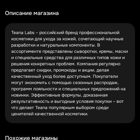
проверенных купонных площадках. Главное – проверять
срок действия и условия применения каждого кода.
Описание магазина
Сезонные распродажи – идеальное время для
пополнения косметички. Черная пятница, Новый год,
Teana Labs – российский бренд профессиональной
День красоты – в эти периоды скидки достигают 30-
косметики для ухода за кожей, сочетающий научные
50%. Следите за календарем акций, чтобы не упустить
разработки и натуральные компоненты. В
выгодные предложения.
ассортименте представлены сыворотки, кремы, маски
и специальные средства для различных типов кожи и
Программа лояльности Teana вознаграждает
решения конкретных проблем. Компания регулярно
постоянных покупателей. Накопительные бонусы,
предлагает скидки, промокоды и акции, делая
персональные скидки и эксклюзивные предложения –
качественный уход более доступным. Покупатели
все это делает повторные покупки еще приятнее.
могут экономить с помощью сезонных распродаж,
Регистрируйтесь и получайте максимум от любимого
программ лояльности и специальных предложений на
бренда.
новинки. Эффективные формулы, доказанная
Топ категорий товаров Teana, на которые
результативность и выгодные условия покупки – вот
стоит обратить внимание
что делает Teana популярным выбором среди
ценителей качественной косметики.
Сыворотки для лица
– концентраты активных
веществ для решения конкретных проблем
Увлажняющие кремы
– базовый уход для всех
Похожие магазины
типов кожи