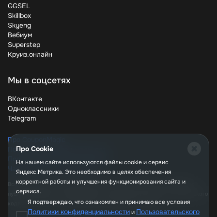
GGSEL
Teana Labs делает профессиональный уход за кожей
Skillbox
доступным каждому. С нашими советами и
Skyeng
актуальными промокодами вы сможете наслаждаться
Вебиум
качественной косметикой без переплат. Не упускайте
Superstep
возможность побаловать свою кожу – проверяйте
Круиз.онлайн
скидки перед каждой покупкой!
Мы в соцсетях
ВКонтакте
Одноклассники
Telegram
Про CouponMagic
Про Cookie
Политика конфиденциальности
Пользовательское соглашение
На нашем сайте используются файлы сookie и сервис
Часто задаваемые вопросы
Яндекс.Метрика. Это необходимо в целях обеспечения
корректной работы и улучшения функционирования сайта и
Вся информация, опубликованная на сайте couponmagic.ru, не является
сервиса.
публичной офертой, определяемой положениями Статьи 437 Гражданского
Я подтверждаю, что ознакомлен и принимаю все условия
кодекса РФ, и носит исключительно справочный характер.
Политики конфиденциальности
Пользовательского
и