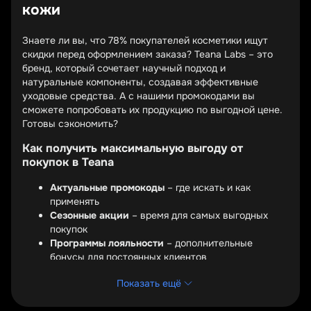
кожи
Знаете ли вы, что 78% покупателей косметики ищут
скидки перед оформлением заказа? Teana Labs – это
бренд, который сочетает научный подход и
натуральные компоненты, создавая эффективные
уходовые средства. А с нашими промокодами вы
сможете попробовать их продукцию по выгодной цене.
Готовы сэкономить?
Как получить максимальную выгоду от
покупок в Teana
Актуальные промокоды
– где искать и как
применять
Сезонные акции
– время для самых выгодных
покупок
Программы лояльности
– дополнительные
бонусы для постоянных клиентов
Промокоды Teana – это ваш ключ к экономии на
Показать ещё
качественной косметике. Их можно найти на
официальном сайте, в рассылке бренда или на