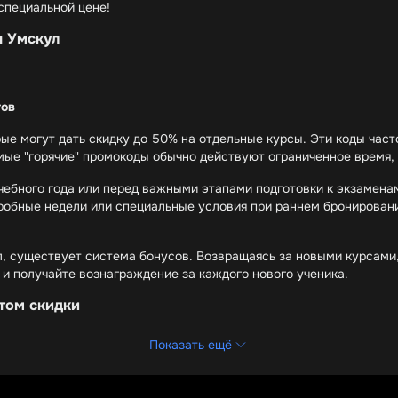
 специальной цене!
ы Умскул
тов
ые могут дать скидку до 50% на отдельные курсы. Эти коды час
амые "горячие" промокоды обычно действуют ограниченное время,
учебного года или перед важными этапами подготовки к экзамена
робные недели или специальные условия при раннем бронировани
л, существует система бонусов. Возвращаясь за новыми курсами
 и получайте вознаграждение за каждого нового ученика.
том скидки
Показать ещё
иями