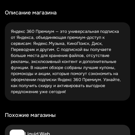
срок подписки, тем больше экономия — иногда до
40%.
Описание магазина
Яндекс регулярно обновляет условия подписки,
добавляя новые сервисы в пакет 360 Премиум. В такие
моменты часто появляются ограниченные по времени
Яндекс 360 Премиум — это универсальная подписка
предложения. Например, при подключении новых
от Яндекса, объединяющая премиум-доступ к
партнерских сервисов Яндекс может предложить
сервисам: Яндекс.Музыка, КиноПоиск, Диск,
скидку на первый месяц или даже несколько месяцев
Переводчик и другим. С подпиской вы получаете
бесплатного использования. Следить за такими
больше места для хранения файлов, отсутствие
акциями выгодно — можно получить премиум-
рекламы, эксклюзивный контент и дополнительные
функциональность за символическую плату.
функции. В нашем обзоре собраны лучшие купоны,
промокоды и акции, которые помогут сэкономить на
Новые пользователи — особая категория, для которой
оформлении подписки Яндекс 360 Премиум. Узнайте,
Яндекс готовит щедрые приветственные бонусы. Это
как получить скидку и активировать выгодное
могут быть промокоды на скидку 20-30% или даже
предложение уже сегодня!
месяц бесплатного использования. Главное —
правильно активировать предложение при регистрации.
Некоторые коды требуют ввода в специальное поле,
другие применяются автоматически при переходе по
Похожие магазины
партнерской ссылке.
Если вы планируете пользоваться сервисами Яндекса
Liquid Web