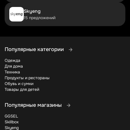
скачивания, КиноПоиск HD с эксклюзивными
сериалами, увеличенное облачное хранилище на Диске,
Skyeng
премиум-версия Переводчик и другие сервисы. При
15 предложений
этом список постоянно расширяется — новые сервисы
автоматически добавляются в подписку без увеличения
стоимости.
Подписчики Яндекс 360 Премиум получают не только
отсутствие рекламы, но и уникальный контент,
Популярные категории
недоступный обычным пользователям. Это могут быть
ранние премьеры фильмов и сериалов, эксклюзивные
Одежда
треки в Музыке, дополнительные функции в Почте и
Для дома
Диске. Например, некоторые новинки кино появляются
Техника
на КиноПоиске HD для премиум-пользователей на
Продукты и рестораны
несколько недель раньше общего релиза. В
Обувь и сумки
музыкальном сервисе доступны специальные подборки
Товары для детей
и концерты в высоком качестве.
Управлять одной подпиской гораздо удобнее, чем
Популярные магазины
несколькими отдельными. Все настройки собраны в
одном разделе, платежи происходят единоразово, а не
GGSEL
в разное время месяца. В личном кабинете можно
Skillbox
отслеживать, какие сервисы используются чаще, а
Skyeng