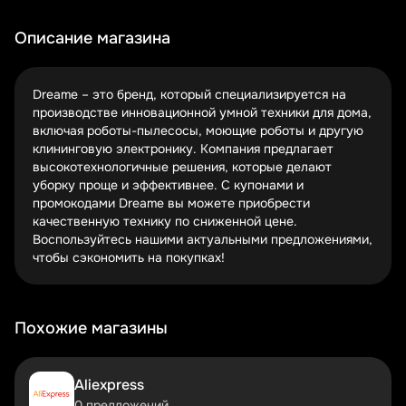
использованием.
Описание магазина
Подписка на email-рассылку Dreame открывает доступ к
эксклюзивным акциям. Компания часто отправляет
персональные купоны подписчикам, которые нельзя
Dreame – это бренд, который специализируется на
найти в открытом доступе. Это отличный способ быть в
производстве инновационной умной техники для дома,
курсе самых выгодных предложений.
включая роботы-пылесосы, моющие роботы и другую
клининговую электронику. Компания предлагает
Черная пятница, Киберпонедельник, Новогодние
высокотехнологичные решения, которые делают
распродажи – в эти периоды скидки достигают 30-50%.
уборку проще и эффективнее. С купонами и
Если ваша покупка не срочная, дождитесь сезонного
промокодами Dreame вы можете приобрести
снижения цен. Так вы сможете купить премиальную
качественную технику по сниженной цене.
технику по бюджетной стоимости.
Воспользуйтесь нашими актуальными предложениями,
Топ-3 категории товаров Dreame, на которые
чтобы сэкономить на покупках!
стоит обратить внимание
Роботы-пылесосы с интеллектуальной
Похожие магазины
навигацией
Моющие роботы для идеальной чистоты
Аксессуары и расходные материалы
Aliexpress
Роботы-пылесосы Dreame оснащены лазерной
0 предложений