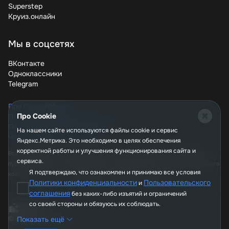
дополнительные преимущества.
Superstep
Круиз.онлайн
Теперь вы знаете, как покупать технику Dreame с
максимальной выгодой. Используйте промокоды,
следите за акциями и не упускайте возможность
Мы в соцсетях
сэкономить. Умные устройства делают жизнь проще, а
скидки делают их доступнее. Выбирайте подходящий
ВКонтакте
вариант и наслаждайтесь чистотой без лишних затрат!
Одноклассники
Telegram
Про CouponMagic
Про Cookie
Политика конфиденциальности
Пользовательское соглашение
На нашем сайте используются файлы сookie и сервис
Часто задаваемые вопросы
Яндекс.Метрика. Это необходимо в целях обеспечения
корректной работы и улучшения функционирования сайта и
Вся информация, опубликованная на сайте couponmagic.ru, не является
сервиса.
публичной офертой, определяемой положениями Статьи 437 Гражданского
Я подтверждаю, что ознакомлен и принимаю все условия
кодекса РФ, и носит исключительно справочный характер.
Политики конфиденциальности
Пользовательского
и
соглашения
без каких-либо изъятий и ограничений
со своей стороны и обязуюсь их соблюдать.
© 2026, CouponMagic
Показать ещё