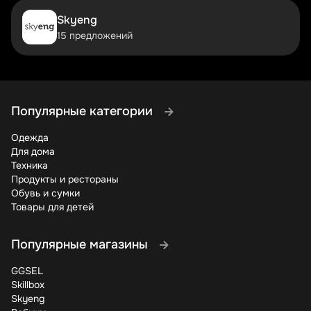
Максимальную выгоду можно получить, грамотно
Skyeng
комбинируя промокоды, акционные товары и
15 предложений
программы лояльности. Например, сначала примените
купон на скидку, затем добавьте товар по акции "1+1=3",
а в конце получите кэшбэк. Такие стратегии могут
снизить цену вдвое!
Зарегистрируйтесь в программе лояльности Gurugrow –
Популярные категории
это дает дополнительные преимущества.
Накопительные бонусы, персональные предложения,
Одежда
привилегии для постоянных клиентов – все это делает
Для дома
покупки еще выгоднее. А бонусные карты часто
Техника
предоставляют эксклюзивные скидки.
Продукты и рестораны
Обувь и сумки
Некоторые периоды особенно выгодны для шопинга.
Товары для детей
Конец квартала, время после крупных праздников, утро
буднего дня – в эти моменты магазины чаще
предлагают дополнительные скидки, чтобы
Популярные магазины
стимулировать продажи. Планируйте покупки с умом!
GGSEL
Теперь вы знаете все секреты экономии в Gurugrow.
Skillbox
Используйте промокоды, следите за акциями, не
Skyeng
упускайте возможность получить дополнительные