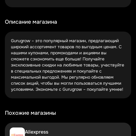
скидках. Это простой способ оставаться в курсе
выгодных предложений без лишних усилий.
Сезонные распродажи, праздничные акции и
Описание магазина
специальные предложения – отличный шанс
сэкономить. Черная пятница, Новый год или годовщина
магазина – в такие периоды скидки могут достигать
Gurugrow – это популярный магазин, предлагающий
50% и более. Следите за календарем акций!
широкий ассортимент товаров по выгодным ценам. С
нашими купонами, промокодами и акциями вы
Некоторые сервисы кэшбэка и партнерские программы
сможете сэкономить еще больше! Получайте
предлагают дополнительные бонусы при покупках в
эксклюзивные скидки на любимые товары, участвуйте
Gurugrow. Комбинируя их с промокодами, вы можете
в специальных предложениях и покупайте с
получить двойную выгоду. Проверяйте условия
максимальной выгодой. Мы регулярно обновляем
сотрудничества магазина с популярными платформами.
список акций, чтобы вы могли пользоваться лучшими
Как активировать купоны Gurugrow
условиями. Экономьте с Gurugrow – покупайте умнее!
Пошаговая инструкция по применению
промокодов
Похожие магазины
Типичные ошибки при вводе кодов
Сроки действия и ограничения
Активировать промокод в Gurugrow просто: добавьте
Aliexpress