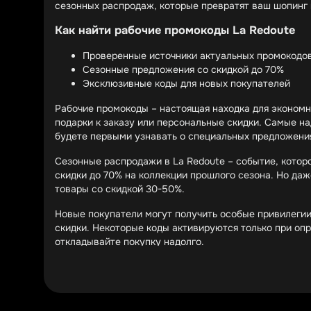
сезонных распродаж, которые превратят ваш шопинг 
Как найти рабочие промокоды La Redoute
Проверенные источники актуальных промокодо
Сезонные предложения со скидкой до 70%
Эксклюзивные коды для новых покупателей
Рабочие промокоды – настоящая находка для экономн
подарки к заказу или персональные скидки. Самые на
будете первыми узнавать о специальных предложени
Сезонные распродажи в La Redoute – событие, которо
скидки до 70% на коллекции прошлого сезона. Но даж
товары со скидкой 30-50%.
Новые покупатели могут получить особые привилегии
скидки. Некоторые коды активируются только при опр
откладывайте покупку надолго.
Самые выгодные акции La Redoute
Флагманские распродажи "Черная пятница" и "
Специальные предложения для постоянных кли