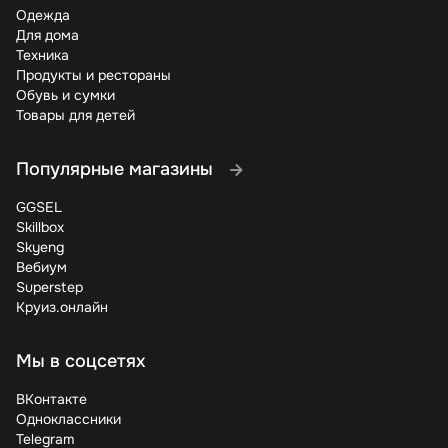
скидки. Подключайте кэшбэк-сервисы –
Одежда
дополнительный возврат денег никогда не бывает
Для дома
лишним. Регулярные покупатели получают
Техника
персональные промокоды в дни рождения и праздники.
Продукты и рестораны
Обувь и сумки
Статистика показывает, что самые большие скидки в
Товары для детей
Mi-shop появляются в конце квартала (март, июнь,
сентябрь, декабрь). Новые коллекции часто выходят
весной и осенью, в это же время распродают старые
Популярные магазины
модели. Следите за анонсами в соцсетях магазина,
чтобы поймать лучшие предложения.
GGSEL
Skillbox
Теперь вы знаете все секреты экономии в Mi-shop!
Skyeng
Применяйте промокоды, выбирайте удачное время для
Вебиум
покупок и не забывайте о программах лояльности.
Superstep
Xiaomi предлагает отличное соотношение цены и
Круиз.онлайн
качества, а с нашими купонами вы получите еще
больше за свои деньги. Проверьте актуальные
предложения прямо сейчас – возможно, ваша мечта о
Мы в соцсетях
новом гаджете стала ближе, чем кажется!
ВКонтакте
Одноклассники
Telegram