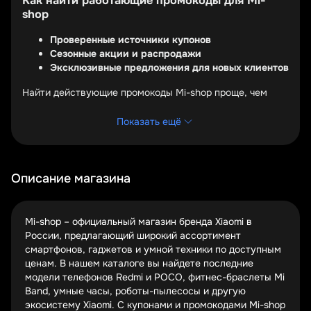
Как найти работающие промокоды для Mi-
shop
Проверенные источники купонов
Сезонные акции и распродажи
Эксклюзивные предложения для новых клиентов
Найти действующие промокоды Mi-shop проще, чем
кажется. Официальный магазин регулярно обновляет
акции на своем сайте, но самые выгодные предложения
Показать ещё
часто скрыты от глаз. Мы проверяем сотни купонов,
чтобы предложить вам только рабочие варианты,
которые действительно экономят ваши деньги.
Описание магазина
Сезонные распродажи – золотое время для покупок в
Mi-shop. Черная пятница, Киберпонедельник, годовщина
бренда – в эти периоды скидки достигают 50% на всю
Mi-shop – официальный магазин бренда Xiaomi в
технику Xiaomi. Подпишитесь на рассылку, чтобы не
России, предлагающий широкий ассортимент
пропустить начало больших распродаж.
смартфонов, гаджетов и умной техники по доступным
ценам. В нашем каталоге вы найдете последние
Новые покупатели Mi-shop получают особые
модели телефонов Redmi и POCO, фитнес-браслеты Mi
привилегии. Регистрация аккаунта часто
Band, умные часы, роботы-пылесосы и другую
сопровождается welcome-промокодом на первую
экосистему Xiaomi. С купонами и промокодами Mi-shop
покупку. Некоторые купоны доступны только через