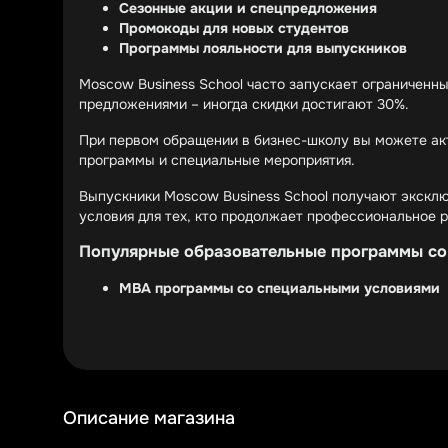
Сезонные акции и спецпредложения
Промокоды для новых студентов
Программы лояльности для выпускников
Moscow Business School часто запускает ограниченны
предложениями – иногда скидки достигают 30%.
При первом обращении в бизнес-школу вы можете ак
программы и специальные мероприятия.
Выпускники Moscow Business School получают экскл
условия для тех, кто продолжает профессиональное р
Популярные образовательные программы со
MBA программы со специальными условиями
Курсы повышения квалификации по выгодной
Корпоративное обучение со скидками для ор
Программы MBA – флагманское предложение бизнес-ш
курсы.
Описание магазина
Краткосрочные программы повышения квалификации ча
предлагает пакетные предложения.