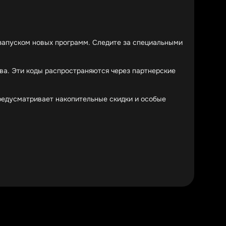
д запуском новых программ. Следите за специальными
ва. Эти коды распространяются через партнерские
редусматривает накопительные скидки и особые
получить существенные скидки на эти престижные
ько курсов одновременно – Moscow Business School