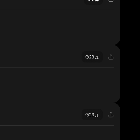
23 д.
23 д.