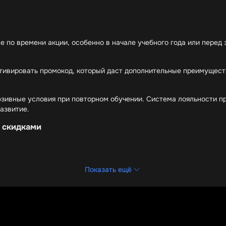
е по времени акции, особенно в начале учебного года или пере
тивировать промокод, который даст дополнительные преимущест
юзивные условия при повторном обучении. Система лояльности п
азвитие.
 скидками
 цене
ганизаций
Показать ещё
колы. При ранней регистрации или групповом обучении можно 
сто участвуют в акциях. Особенно выгодно приобретать нескол