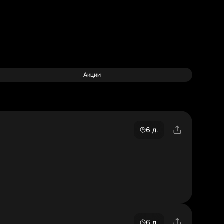
Акции
6 д.
6 д.