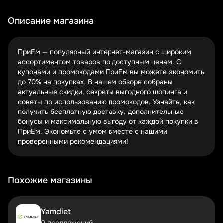
календарем, чтобы не пропустить выгодные
предложения.
Описание магазина
Многие покупатели не знают, что в ПриЕм часто
действуют акции на бесплатную доставку. А при
ПриЕм — популярный интернет-магазин с широким
покупке на определенную сумму можно получить
ассортиментом товаров по доступным ценам. С
подарок или кэшбэк. Эти бонусы делают шопинг еще
купонами и промокодами ПриЕм вы можете экономить
приятнее!
до 70% на покупках. В нашем обзоре собраны
Где искать работающие купоны ПриЕм?
актуальные скидки, секреты выгодного шопинга и
советы по использованию промокодов. Узнайте, как
Официальный сайт и рассылка
получить бесплатную доставку, дополнительные
Мобильное приложение магазина
бонусы и максимальную выгоду от каждой покупки в
Партнерские программы и кэшбэк-сервисы
ПриЕм. Экономьте с умом вместе с нашими
проверенными рекомендациями!
Первыми о новых акциях узнают подписчики
официальной рассылки ПриЕм. Это бесплатно и удобно
— письма со скидками приходят прямо на почту. На
сайте магазина тоже есть раздел с текущими
Похожие магазины
предложениями.
Установите мобильное приложение ПриЕм — там часто
Yamdiet
появляются эксклюзивные промокоды только для
0 предложений