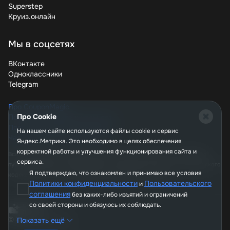
Superstep
Круиз.онлайн
Мы в соцсетях
ВКонтакте
Одноклассники
Telegram
Про CouponMagic
Про Cookie
Политика конфиденциальности
Пользовательское соглашение
На нашем сайте используются файлы сookie и сервис
Часто задаваемые вопросы
Яндекс.Метрика. Это необходимо в целях обеспечения
корректной работы и улучшения функционирования сайта и
Вся информация, опубликованная на сайте couponmagic.ru, не является
сервиса.
публичной офертой, определяемой положениями Статьи 437 Гражданского
Я подтверждаю, что ознакомлен и принимаю все условия
кодекса РФ, и носит исключительно справочный характер.
Политики конфиденциальности
Пользовательского
и
соглашения
без каких-либо изъятий и ограничений
со своей стороны и обязуюсь их соблюдать.
© 2026, CouponMagic
Показать ещё