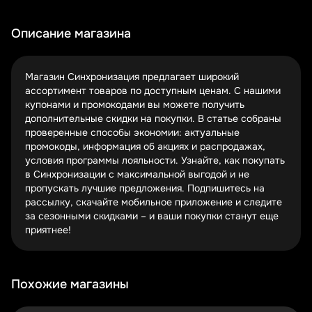
официальном сайте магазина, в рассылках для
подписчиков и на проверенных купонных площадках.
Главное – проверять срок действия кодов, так как
Описание магазина
некоторые предложения ограничены по времени.
Активация промокода обычно происходит на этапе
Магазин Синхронизация предлагает широкий
оформления заказа. Введите код в специальное поле в
ассортимент товаров по доступным ценам. С нашими
корзине, и система автоматически пересчитает сумму
купонами и промокодами вы можете получить
с учетом скидки. Некоторые коды требуют
дополнительные скидки на покупки. В статье собраны
минимальной суммы заказа, поэтому внимательно
проверенные способы экономии: актуальные
читайте условия.
промокоды, информация об акциях и распродажах,
условия программы лояльности. Узнайте, как покупать
Для максимальной экономии попробуйте
в Синхронизации с максимальной выгодой и не
комбинировать промокоды с акционными
пропускать лучшие предложения. Подпишитесь на
предложениями магазина. Иногда Синхронизация
рассылку, скачайте мобильное приложение и следите
проводит распродажи, где цены уже снижены, а
за сезонными скидками – и ваши покупки станут еще
дополнительный промокод сделает покупку еще
приятнее!
выгоднее. Также следите за сезонными скидками – в
праздники магазин часто предлагает особые условия.
Топ-3 способа сэкономить в Синхронизации
Похожие магазины
без промокодов