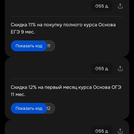
55 д.
Скидка 11% на покупку полного курса Основа
ЕГЭ 9 мес.
osnova9f_ege11
Показать код
55 д.
Скидка 12% на первый месяц курса Основа ОГЭ
11 мес.
osnova11_oge12
Показать код
55 д.