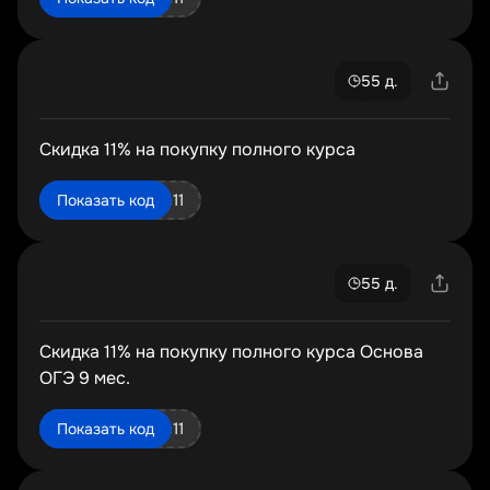
55 д.
Скидка 11% на покупку полного курса
osnova11f_ege11
Показать код
55 д.
Скидка 11% на покупку полного курса Основа
ОГЭ 9 мес.
osnova9f_oge11
Показать код