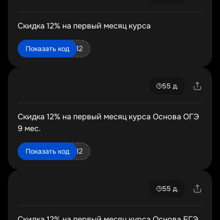
Скидка 12% на первый месяц курса
osnova11_ege12
Показать код
55 д.
Скидка 12% на первый месяц курса Основа ОГЭ
9 мес.
osnova9_oge12
Показать код
55 д.
Скидка 12% на первый месяц курса Основа ЕГЭ