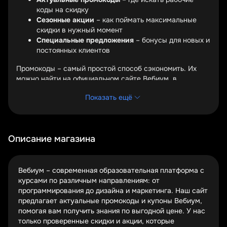
коды на скидку
Сезонные акции
– как поймать максимальные
скидки в нужный момент
Специальные предложения
– бонусы для новых и
постоянных клиентов
Промокоды – самый простой способ сэкономить. Их
можно найти на официальном сайте Вебиум, в
рассылке или партнерских ресурсах. Главное –
Показать ещё
проверять актуальность кода перед применением.
Сезонные акции – золотое время для покупки курсов.
Вебиум часто запускает специальные предложения к
началу учебного года или крупным праздникам.
Описание магазина
Подпишитесь на уведомления, чтобы не пропустить
выгодные скидки.
Вебиум – современная образовательная платформа с
Для постоянных клиентов и новых пользователей
курсами по различным направлениям: от
Вебиум готовит особые условия. Это могут быть
программирования до дизайна и маркетинга. Наш сайт
дополнительные бесплатные уроки, скидки на пакетные
предлагает актуальные промокоды и купоны Вебиум,
предложения или доступ к закрытым материалам.
помогая вам получить знания по выгодной цене. У нас
Следите за обновлениями!
только проверенные скидки и акции, которые