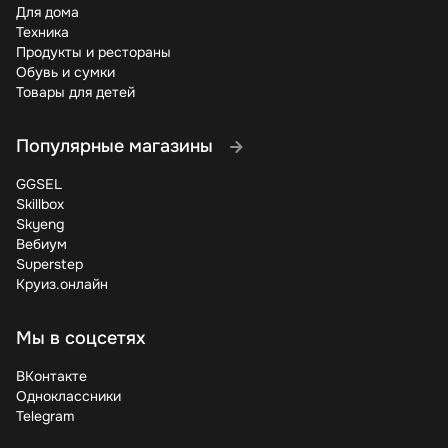
менеджеров.
Для дома
Техника
Даже без промокодов в Вебиум можно получить ценные
Продукты и рестораны
знания бесплатно. На платформе регулярно появляются
Обувь и сумки
открытые уроки, вебинары и пробные занятия. Это
Товары для детей
отличная возможность познакомиться с форматом
перед покупкой полного курса.
Популярные магазины
Обучение – инвестиция в себя, но это не значит, что
нужно переплачивать. С нашими купонами и
GGSEL
промокодами Вебиум вы получаете доступ к
Skillbox
качественным знаниям по оптимальной цене. Не
Skyeng
упускайте возможность сэкономить – проверяйте акции
Вебиум
регулярно и учитесь с выгодой!
Superstep
Круиз.онлайн
Мы в соцсетях
ВКонтакте
Одноклассники
Telegram