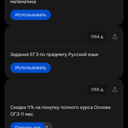
математика
Использовать
54 д.
Задания ЕГЭ по предмету Русский язык
Использовать
55 д.
Скидка 11% на покупку полного курса Основа
ОГЭ 11 мес
osnova11f_oge11
Показать код